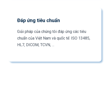
Đáp ứng tiêu chuẩn
Giải pháp của chúng tôi đáp ứng các tiêu
chuẩn của Việt Nam và quốc tế: ISO 13485,
HL7, DICOM, TCVN, …
Vì sao chọn chúng tôi?
Với đội ngũ nhiệt huyết, trẻ trung, năng động, MESOCO
tự hào đóng góp tích cực cho công cuộc chuyển đổi
số y tế. Chúng tôi cam kết mang lại các giải pháp y tế
tổng thể và hoàn thiện phục vụ cho bác sĩ và bệnh